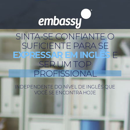
SINTA-SE CONFIANTE O
SUFICIENTE PARA SE
EXPRESSAR EM INGLÊS
E
SER UM TOP
PROFISSIONAL
INDEPENDENTE DO NÍVEL DE INGLÊS QUE
VOCÊ SE ENCONTRA HOJE