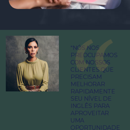
“NÓS NOS
PREOCUPAMOS
COM NOSSOS
CLIENTES QUE
PRECISAM
MELHORAR
RAPIDAMENTE
SEU NÍVEL DE
INGLÊS PARA
APROVEITAR
UMA
OPORTUNIDADE