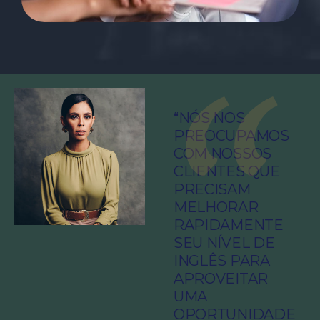
“NÓS NOS
PREOCUPAMOS
COM NOSSOS
CLIENTES QUE
PRECISAM
MELHORAR
RAPIDAMENTE
SEU NÍVEL DE
INGLÊS PARA
APROVEITAR
UMA
OPORTUNIDADE