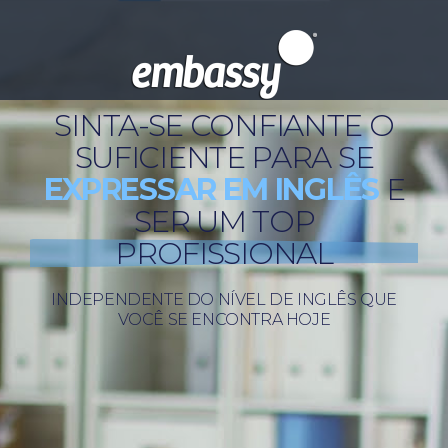
SINTA-SE CONFIANTE O
SUFICIENTE PARA SE
EXPRESSAR EM INGLÊS
E
SER UM TOP
PROFISSIONAL
INDEPENDENTE DO NÍVEL DE INGLÊS QUE
VOCÊ SE ENCONTRA HOJE