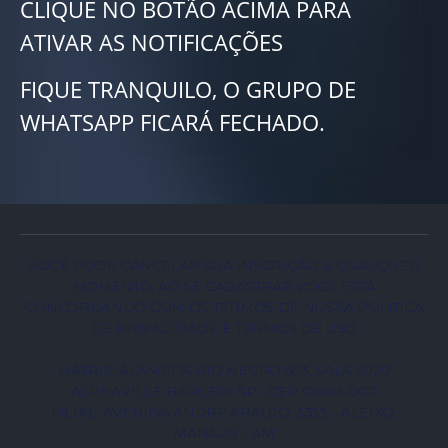
CLIQUE NO BOTÃO ACIMA PARA
ATIVAR AS NOTIFICAÇÕES
FIQUE TRANQUILO, O GRUPO DE
WHATSAPP FICARÁ FECHADO.
VOCÊ PODE CANCELAR SUA INSCRIÇÃO A QUALQUER
MOMENTO. AO SE CADASTRAR VOCÊ ESTÁ
CONCORDANDO COM OS TERMOS DE NOSSA POLÍTICA
DE PRIVACIDADE E TERMOS DE USO
MATRIZ: ALAMEDA RIO NEGRO 503, SALA 2020
ALPHAVILLE BARUERI SP - CEP 06454-000
FILIAL: AVENIDA ANDRÉ ARAÚJO, 3333 – ALEIXO,
MANAUS – AM