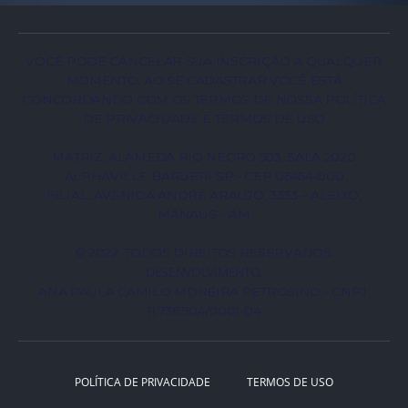
VOCÊ PODE CANCELAR SUA INSCRIÇÃO A QUALQUER
MOMENTO. AO SE CADASTRAR VOCÊ ESTÁ
CONCORDANDO COM OS TERMOS DE NOSSA POLÍTICA
DE PRIVACIDADE E TERMOS DE USO
MATRIZ: ALAMEDA RIO NEGRO 503, SALA 2020
ALPHAVILLE BARUERI SP - CEP 06454-000
FILIAL: AVENIDA ANDRÉ ARAÚJO, 3333 – ALEIXO,
MANAUS – AM
© 2022. TODOS DIREITOS RESERVADOS.
DESENVOLVIMENTO
.
ANA PAULA CAMILO MOREIRA PETROSINO - CNPJ:
11.736.904/0001-04
POLÍTICA DE PRIVACIDADE
TERMOS DE USO