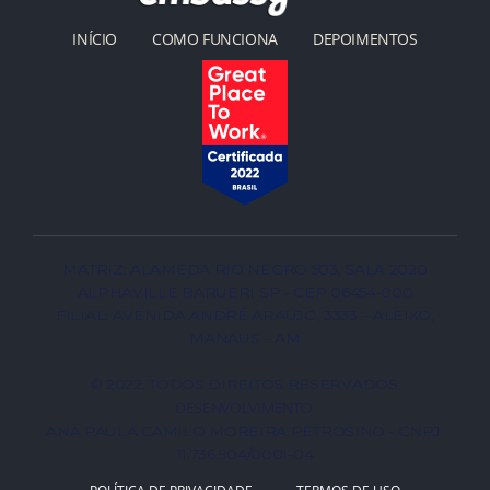
INÍCIO
COMO FUNCIONA
DEPOIMENTOS
MATRIZ: ALAMEDA RIO NEGRO 503, SALA 2020
ALPHAVILLE BARUERI SP - CEP 06454-000
FILIAL: AVENIDA ANDRÉ ARAÚJO, 3333 – ALEIXO,
MANAUS – AM
© 2022. TODOS DIREITOS RESERVADOS.
DESENVOLVIMENTO
.
ANA PAULA CAMILO MOREIRA PETROSINO - CNPJ:
11.736.904/0001-04