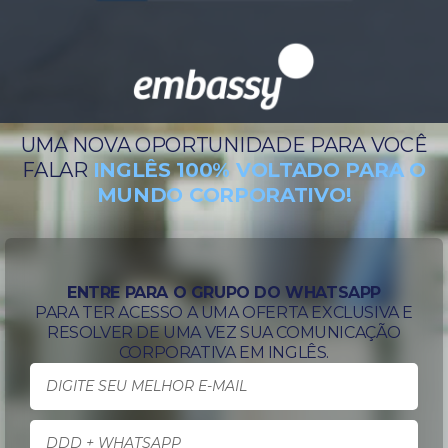
UMA NOVA OPORTUNIDADE PARA VOCÊ
FALAR
INGLÊS 100% VOLTADO PARA O
MUNDO CORPORATIVO!
ENTRE PARA O GRUPO DO WHATSAPP
PARA TER ACESSO A UMA OFERTA EXCLUSIVA E
RESOLVER DE UMA VEZ SUA COMUNICAÇÃO
CORPORATIVA EM INGLÊS.