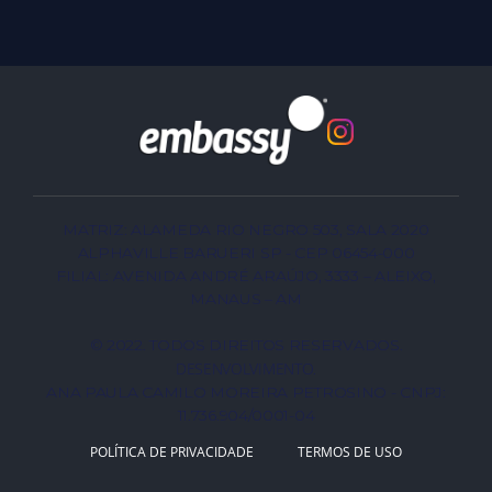
MATRIZ: ALAMEDA RIO NEGRO 503, SALA 2020
ALPHAVILLE BARUERI SP - CEP 06454-000
FILIAL: AVENIDA ANDRÉ ARAÚJO, 3333 – ALEIXO,
MANAUS – AM
© 2022. TODOS DIREITOS RESERVADOS.
DESENVOLVIMENTO
.
ANA PAULA CAMILO MOREIRA PETROSINO - CNPJ:
11.736.904/0001-04
POLÍTICA DE PRIVACIDADE
TERMOS DE USO