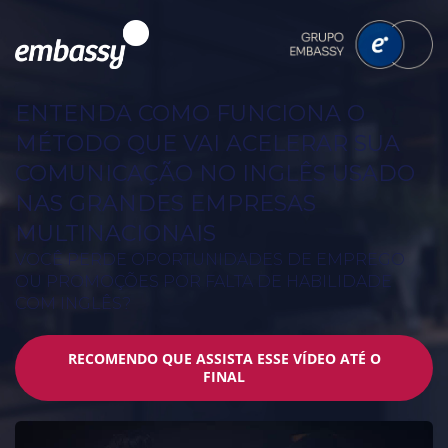
ENTENDA COMO FUNCIONA O
MÉTODO QUE VAI ACELERAR SUA
COMUNICAÇÃO NO INGLÊS USADO
NAS GRANDES EMPRESAS
MULTINACIONAIS
VOCÊ PERDE OPORTUNIDADES DE EMPREGO
OU PROMOÇÕES POR FALTA DE HABILIDADE
COM INGLÊS?
RECOMENDO QUE ASSISTA ESSE VÍDEO ATÉ O
FINAL